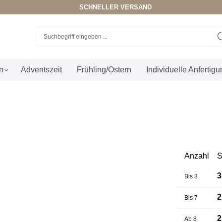
SCHNELLER VERSAND
n
Adventszeit
Frühling/Ostern
Individuelle Anfertig
Anzahl
S
3
Bis
3
2
Bis
7
2
Ab
8