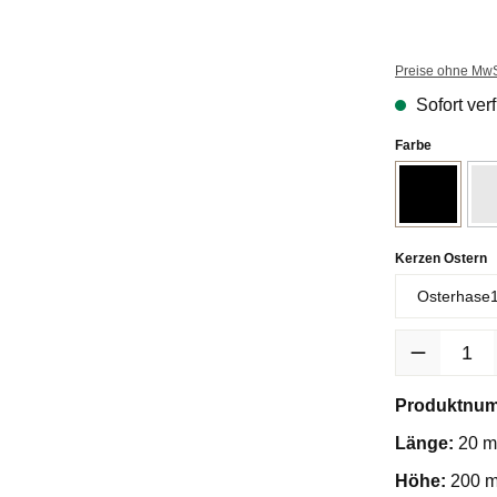
Preise ohne MwS
Sofort verf
auswähle
Farbe
Schwarz
a
Kerzen Ostern
Produkt Anzah
Produktnu
Länge:
20 
Höhe:
200 