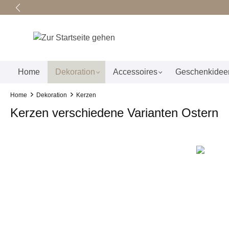
springen
Zur Hauptnavigation springen
Home
Dekoration
Accessoires
Geschenkidee
Home
Dekoration
Kerzen
Kerzen verschiedene Varianten Ostern
Bildergalerie überspringen