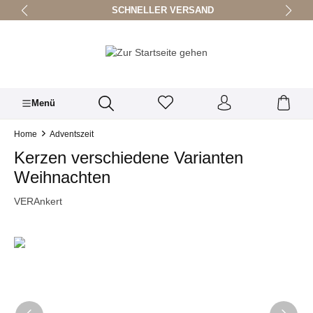
SCHNELLER VERSAND
alt springen
Menü
Home
Adventszeit
Kerzen verschiedene Varianten
Weihnachten
VERAnkert
Bildergalerie überspringen