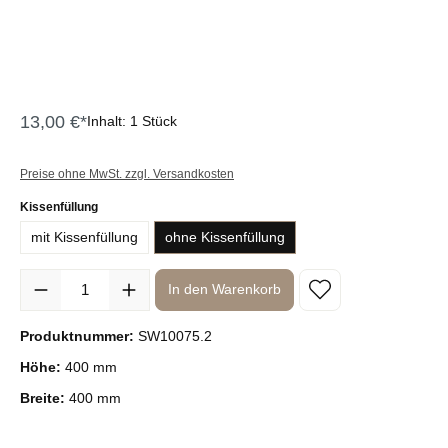
13,00 €*
Inhalt:
1 Stück
Preise ohne MwSt. zzgl. Versandkosten
auswählen
Kissenfüllung
mit Kissenfüllung
ohne Kissenfüllung
Produkt Anzahl: Gib den gewünschten Wert ein oder benutze die Sc
In den Warenkorb
Produktnummer:
SW10075.2
Höhe:
400 mm
Breite:
400 mm