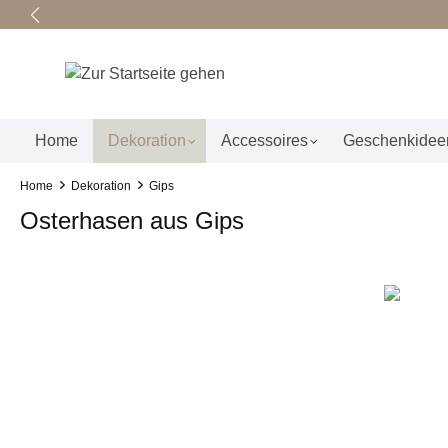
springen
Zur Hauptnavigation springen
Home
Dekoration
Accessoires
Geschenkidee
Home
Dekoration
Gips
Osterhasen aus Gips
Bildergalerie überspringen