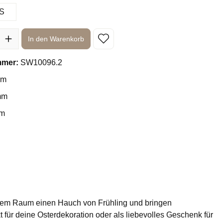
S
l: Gib den gewünschten Wert ein oder benutze die Schaltflächen um 
In den Warenkorb
mmer:
SW10096.2
mm
mm
mm
dem Raum einen Hauch von Frühling und bringen
t für deine Osterdekoration oder als liebevolles Geschenk für